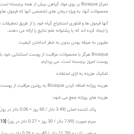
تمرکز Bioaqua بر روی مواد گیاهی بیش از همه برجسته است. محصولات مراقبت از پوست طبیعی بهتر جذب پوست می شوند که منجر به نتایج بهتر می شود
محصولات آنها، به ویژه درمان های تخصصی آنها که فرمول های
آنها فرمول ها و فناوری استخراج گیاه خود را از طریق تحقیقات م
را ایجاد کرده اند که با پشتوانه علم نتایج را ارائه می دهند.
مقرون به صرفه بودن بدون به خطر انداختن کیفیت
Bioaqua هرگز با محصولات مراقبت از پوست استثنایی خود
پوست امروز برجسته است، می پردازم.
تفکیک هزینه به ازای استفاده
هزینه روزانه اضافه کردن Bioaqua به روتین مراقبت از پوست شما منطقی است. اینم محاسبه من:
هزینه های روزانه جمع می شود:
پاک کننده اصلی (3.49 دلار / 60 روز = 0.06 دلار در روز)
سرم صورت (7.99 دلار / 30 روز = 0.27 دلار در روز)
[13]
مرطوب کننده (11.79 دلار / 45 روز = 0.26 دلار در روز)
]