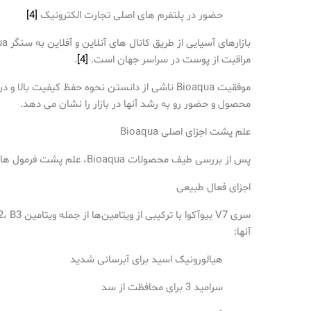
حضور در پلتفرم های اصلی تجارت الکترونیک
[4]
مراقبت از پوست در سراسر جهان است.
[4]
.
موفقیت Bioaqua ناشی از دانستن نحوه حفظ کیفیت بالا و در عین حال در دسترس نگه داشتن قیمت ها برای افراد بیشتر است. شعار آنها "اول کیفیت، بلندتر صحبت کنید با نتایج عالی"
محصول و حضور رو به رشد آنها در بازار را نشان می دهد.
علم پشت اجزای اصلی Bioaqua
پس از بررسی طیف محصولات Bioaqua، علم پشت فرمول های آنها واقعا توجه من را به خود جلب کرد. اجازه دهید آنچه را که در مورد مواد اولیه و فناوری آنها پیدا کرده ام به اشتراک بگذارم.
اجزای فعال طبیعی
سری V7 بیوآکوا با ترکیبی از ویتامین‌ها از جمله ویتامین H، B1، B2، B3 و B6 در هسته فرمولاسیون آنها قرار دارد.
آنها:
هیالورونیک اسید برای آبرسانی شدید
سرامید 3 برای محافظت از سد