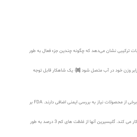
کیبات ترکیبی نشان می‌دهد که چگونه چندین جزء فعال به طور
[8]
- یک شاهکار قابل توجه
تحقیقات من در مورد پروتکل های ایمنی Bioaqua کنترل کیفیت آنها را از طریق مراحل مختلف آزمایش نشان می دهد. شایان ذکر است که برخی از محصولات نیاز به بررسی ایمنی اضافی دارند. FDA بر
با نگاهی به مواد تشکیل دهنده آنها، متوجه شدم که بسیاری از فرمول های آنها شامل اجزایی است که به طور طبیعی با بیولوژی پوست ما کار می کند. گلیسیرین آنها از غلظت های کم 3 درصد به طور