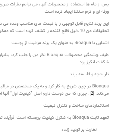
پس از ماه ها استفاده از محصولات آنها، می توانم نظرات صری
ورقه ای و کرم سنتلا ایجاد کرده است.
این برند نتایج قابل توجهی را با قیمت های مناسب وعده می ده
تحقیقات من 10 دلیل قانع کننده را کشف کرده است که ممکن است Bioaqua را به مکملی عالی برای روتین مراقبت از پوست شما تبدیل کند. بگذارید آنچه را که کشف کردم به شما نشان دهم.
آشنایی با Bioaqua به عنوان یک برند مراقبت از پوست
طیف چشمگیر محصولات Bioaqua نظر
شگفت انگیز بود.
تاریخچه و فلسفه برند
Bioaqua در چین شروع به کار کرد و به یک متخصص در مراقبت از پوست و آرایش گیاهی تبدیل شد
می‌کند.
[2]
. چیزی که من دوست دارم اصل "کیفیت اول" آنها
استانداردهای ساخت و کنترل کیفیت
تعهد ثابت Bioaqua به کنترل کیفیت برجسته است. فرآیند تولید آنها از پروتکل های سختگیرانه پیروی می کند:
نظارت بر تولید زنده