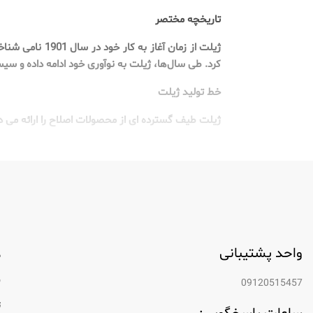
تاریخچه مختصر
کرد. طی سال‌ها، ژیلت به نوآوری خود ادامه داده و سی
خط تولید ژیلت
ژیلت طیف گسترده ای از محصولات اصلاح را ارائه می د
تیغ های دستی: این تیغ ​​های سنتی یک تجربه ا
تیغ یکبار مصرف: ایده آل برای مسافرت یا استفا
ریش تراش های برقی: برای کسانی که روش سریعت
ژل ها و کرم های اصلاح: فرموله شده برای افز
واحد پشتیبانی
م
فناوری پشت ریش تراش های ژیلت
ب
09120515457
طراحی تیغه
ت