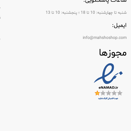
ساعات پاسخگویی:
یکی از ویژگی های کلیدی که ژیلت را متمایز می کند، ف
د
طراحی شده اند که به آرامی روی پوست سر بخورند.
شنبه تا چهارشنبه: 10 تا 18 ؛ پنجشنبه: 10 تا 13
ق
ایمیل:
دقیق تر بلند کنند.
ر
info@mahshoshop.com
نوارهای روانکاری: بسیاری از ریش تراش های 
س
کنند.
مجوزها
دستگیره های ارگونومیک
ریش تراش های ژیلت با در نظر گرفتن راحتی کاربر طر
کند.
سرهای چرخان: برخی از مدل‌ها دارای سرهای چ
انتخاب ریش تراش مناسب ژیلت
ارزیابی نیازهای شما
هنگام انتخاب ریش تراش ژیلت، عادات نظافت شخصی و نو