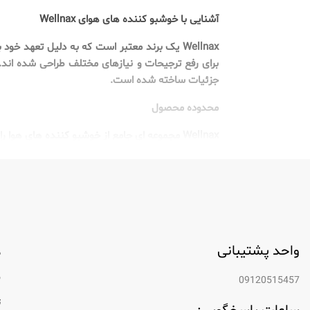
آشنایی با خوشبو کننده های هوای Wellnax
Wellnax یک برند معتبر است که به دلیل تعهد 
جزئیات ساخته شده است.
محدوده محصول
Wellnax مجموعه ای جامع از خوشبو کننده های هوا را ارائه می دهد، از جمله:
خوشبو کننده خودرو: طراحی شده برای از بین برد
خوشبو کننده حمام: به طور خاص برای مقابله ب
خوشبو کننده ماشین ظرفشویی: به حفظ بوی تمی
خوشبو کننده های هوای اتاق: ایده آل برای بهبو
واحد پشتیبانی
م
ویژگی های منحصر به فرد
ب
09120515457
چیزی که Wellnax را از سایر برندها مت
ت