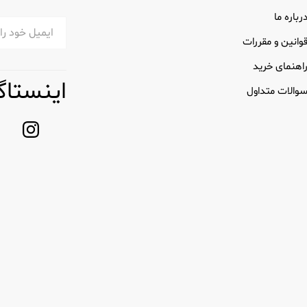
نین بر سازگاری با محیط زیست تأکید می کند و تضمین می کند که محصول
رباره ما
وانین و مقررات
اهنمای خرید
اینستاگ
والات متداول
Well برای خنثی کردن بوی نامطبوع به طور موثر طراحی شده اند. چه بوی ماندگار غذا در آ
سترده ای از عطرهای موجود، Wellnax به کاربران اجازه می دهد تا عطرهایی را انتخاب کنند که با ترج
به گونه‌ای طراحی شده‌اند که طراوت طولانی‌تری را ارائه دهند و اطمینان حاصل کنند که فض
مفید است.