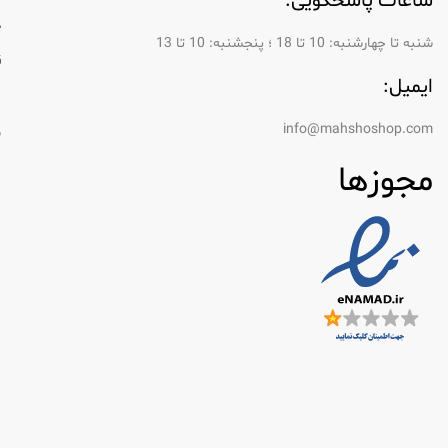
ساعات پاسخگویی:
دهد در حالی که استفاده آسان است. این برند همچ
د
هستند.
شنبه تا چهارشنبه: 10 تا 18 ؛ پنجشنبه: 10 تا 13
ق
مزایای استفاده از خوشبو کننده هوا Wellnax
ایمیل:
ر
گنجاندن خوشبو کننده های هوای Wellnax در روال روزانه شما مزایای بی شماری را به همراه دارد. در اینجا برخی از مزایای کلیدی وجود دارد:
info@mahshoshop.com
س
1. از بین بردن بو
مجوزها
خوشبو کننده های هوا nax
فضایی دلپذیرتر کار می کنند.
2. انواع رایحه
با طیف گ
وجود دارد.
3. طراوت طولانی مدت
بسیاری از محصولات Wellnax 
برای مناطق پرتردد یا فضاهایی که مستعد بو هستند 