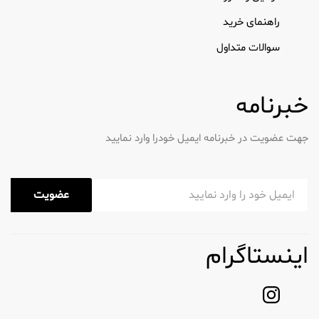
مراقبت از پوست در تاریخ هستند. این ماسک ها در
راهنمای خرید
بیرون کشیدن ناخالصی ها و چربی اضافی از پوست شما
عالی هستند. گل دریای مرده سرشار از مواد معدنی و
سوالات متداول
سدیم است که به کاهش التهاب کمک می کند. ماسک
های خاک رس چندین مزیت به شما می دهند:
خبرنامه
آنها فورا منافذ را باز می کنند
بافت پوست شما با لایه برداری ملایم بهبود
جهت عضویت در خبرنامه ایمیل خودرا وارد نمایید
می یابد
آنها با رادیکال های آزاد که پیری را تسریع
می کنند مبارزه می کنند
عضویت
آنها روغن را جذب می کنند و در عین حال
تعادل طبیعی پوست شما را حفظ می کنند
اینستاگرام
ماسک های ورقه ای و
هیدروژلی