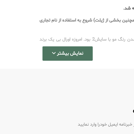
،اورال بی بخشی از گروه ژیلت شد. براون (همچنین بخشی از ژیلت) شروع به استفاده از نام تجاری
نوآوری ها: اورال بی فناوری نوسان چرخش را در دهه 1990 معرفی کرد. قابل ذکر است که مسواک Indicator آن‌ها دارای محو شدن رنگ مو با سایش2 بود. امروزه اورال بی یک برند
نمایش بیشتر
رنامه ایمیل خودرا وارد نمایید