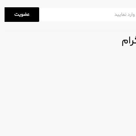
عضویت
رام