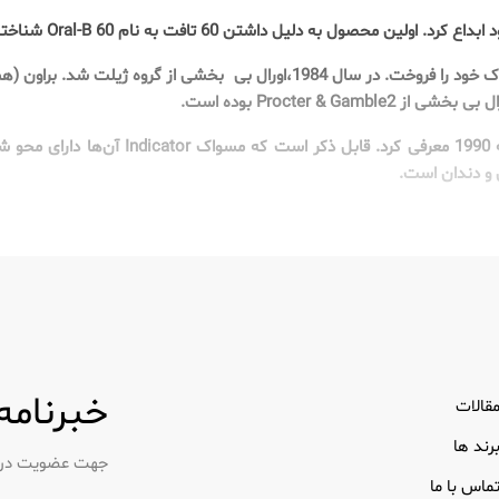
حصول به دلیل داشتن 60 تافت به نام Oral-B 60 شناخته شد.
تغییرات مالکیت: در دهه 1960، هاتسون تجارت مسواک خود را فروخت. در سال 1984
و دندان است.
خبرنامه
قالات
رند ها
جهت عضویت در خب
ماس با ما