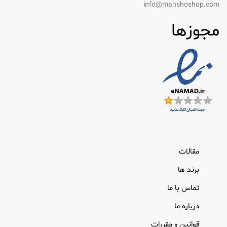
پاک کننده های قهوه ساز: این محصولات
info@mahshoshop.com
تضمین می کنند که دستگاه های قهوه ساز
مجوزها
شما عملکردی و عاری از رسوبات معدنی
هستند و طعم دم نوش شما را افزایش می
دهند.
راه حل های لباسشویی: محصولات
لباسشویی Active، از جمله ورقه های
شوینده و پاک کننده های آنزیمی، به حفظ
لباس شما کمک می کنند و در عین حال
روی پارچه ها ملایم هستند.
با استفاده از این محصولات تخصصی، می توانید
مقالات
اطمینان حاصل کنید که روال تمیز کردن شما نه تنها
موثر است، بلکه از نظر محیطی نیز مسئولیت پذیر
برند ها
است.
تماس با ما
مزایای استفاده از پاک کننده های فعال
درباره ما
وقتی نوبت به تمیز کردن می رسد، اثربخشی محصولاتی
قوانین و مقررات