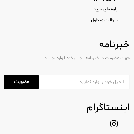
که انتخاب می کنید می تواند تأثیر قابل توجهی بر نتایج
شما داشته باشد. پاک کننده های فعال به چند دلیل
راهنمای خرید
برجسته می شوند:
سوالات متداول
1. فرمولاسیون سازگار با محیط زیست
محصولات فعال پایداری را در اولویت قرار می دهند.
خبرنامه
بسیاری از پاک کننده های آنها با مواد زیست تخریب
پذیر ساخته شده اند و این اطمینان را می دهند که هم
جهت عضویت در خبرنامه ایمیل خودرا وارد نمایید
برای خانه و هم برای محیط زیست ایمن هستند. علاوه
بر این، بسته بندی آنها به گونه ای طراحی شده است که
قابل بازیافت باشد و ضایعات را کاهش دهد.
عضویت
2. مقرون به صرفه بودن
استفاده از فرمول های غلیظ به این معنی است که شما
اینستاگرام
به محصول کمتری در هر بار استفاده نیاز دارید، که به
مرور زمان باعث صرفه جویی می شود. تبلت ها و ورق
های لباسشویی اکتیو نمونه های بسیار خوبی هستند
که نشان می دهد چگونه می توانید هزینه ها و ضایعات