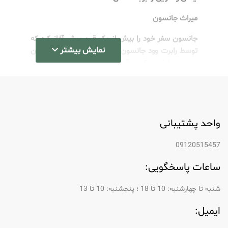
میراث جانسون
جانسون سفر خود را بیش از یک قرن پیش آغاز کرد که
نمایش بیشتر
توسط رابرت وود جانسون و برادرانش تأسیس شد. این
برند به دلیل رویکرد نوآورانه خود در مراقبت از نوزاد، با
معرفی محصولاتی ملایم و موثر، به سرعت به شهرت
رسید. طی سال‌ها، جانسون پیشنهادات خود را گسترش
داده است و تمرکز خود را بر کیفیت و ایمنی حفظ کرده
است. امروزه، این برند در بیش از 170 کشور در دسترس
واحد پشتیبانی
است و آن را به یک نام آشنا در سراسر جهان تبدیل
کرده است.
09120515457
تعهد به ایمنی
ساعات پاسخگویی:
یکی از پایه های فلسفه جانسون تعهد تزلزل ناپذیر آن
شنبه تا چهارشنبه: 10 تا 18 ؛ پنجشنبه: 10 تا 13
به ایمنی است. این برند از پروتکل‌های آزمایشی دقیق
استفاده می‌کند تا اطمینان حاصل کند که همه
ایمیل:
محصولات با بالاترین استانداردهای ایمنی مطابقت
دارند. این تعهد به ویژه در خط مراقبت از نوزاد آنها