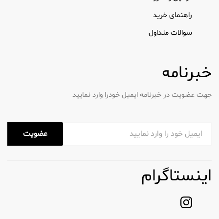
شامپو بچه جانسون
راهنمای خرید
سوالات متداول
شامپو بچه جانسون که به طور خاص برای نوزادان طراحی
شده است به دلیل فرمول ملایم خود که بدون تحریک
چشم ها را تمیز می کند مشهور است. این شامپو غنی
خبرنامه
شده با مواد طبیعی، موها را نرم و قابل کنترل می کند.
لوسیون بچه جانسون
جهت عضویت در خبرنامه ایمیل خودرا وارد نمایید
این لوسیون برای ایجاد رطوبت طولانی مدت برای پوست
ظریف کودک فرموله شده است. بافت سبک آن به
سرعت جذب می شود و تضمین می کند که پوست
عضویت
بدون احساس چربی هیدراته می ماند.
روغن بچه جانسون
اینستاگرام
ایده آل برای قفل کردن رطوبت، روغن بچه جانسون برای
استفاده بعد از حمام عالی است. این به نرمی و لطافت
پوست کمک می کند و آن را در بین والدین محبوب می
کند.