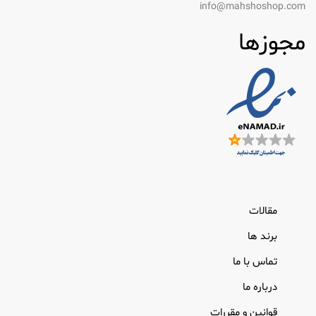
تقویت می کند و به پیشگیری از پوسیدگی
info@mahshoshop.com
دندان کمک می کند.
مجوزها
قابض ها: ترکیباتی مانند ترکیبات روی می
توانند با خنثی کردن ترکیبات ایجاد کننده
بو به کاهش بوی بد دهان کمک کنند.
طعم دهنده ها: اینها طعم مطبوع و طراوت
بخشیدن به نفس را ایجاد می کنند.
انواع دهان شویه
دهانشویه را می توان بر اساس عملکرد اصلی آن دسته
مقالات
بندی کرد. در اینجا رایج ترین انواع آن وجود دارد:
برند ها
دهان شویه آرایشی: این دهانشویه ها
عمدتاً برای خوشبو کردن نفس طراحی شده
تماس با ما
اند و خاصیت ضد باکتریایی قابل توجهی
درباره ما
ندارند.
قوانین و مقررات