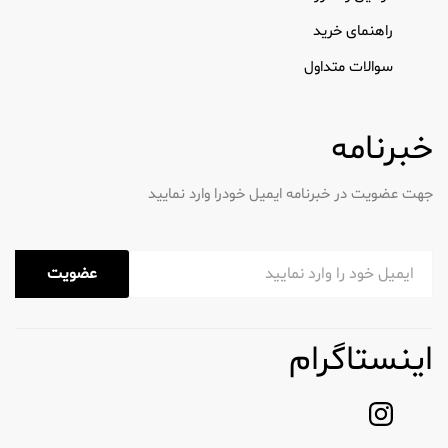
دهان شویه درمانی: این ها حاوی مواد فعالی
راهنمای خرید
هستند که به کاهش پلاک، التهاب لثه و
حفره ها کمک می کنند. آنها اغلب توسط
سوالات متداول
دندانپزشکان برای مسائل خاص سلامت
دهان توصیه می شوند.
خبرنامه
دهان شویه فلوراید: این دهانشویه ها که
به طور خاص برای تقویت دندان ها و
جلوگیری از پوسیدگی فرموله شده اند، برای
جهت عضویت در خبرنامه ایمیل خودرا وارد نمایید
افرادی که در معرض خطر بالای پوسیدگی
هستند مفید است.
عضویت
دهانشویه طبیعی: این دهانشویه ها که از
مواد گیاهی ساخته شده اند، عاری از الکل و
مواد شیمیایی مصنوعی هستند و برای
اینستاگرام
کسانی که به دنبال رویکرد طبیعی تری برای
مراقبت از دهان هستند جذاب است.
فواید استفاده از دهان شویه