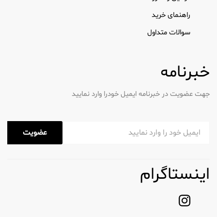
دهد تا محصولاتی را انتخاب کنند که با جریان قاعدگی
آنها مطابقت داشته باشد و حداکثر راحتی و محافظت را
راهنمای خرید
تضمین کند.
سوالات متداول
راحتی و تناسب
برند Always راحتی را در طراحی محصول خود در اولویت
خبرنامه
قرار می دهد. ویژگی هایی مانند:
جهت عضویت در خبرنامه ایمیل خودرا وارد نمایید
مواد نرم: پدها از مواد نرم و قابل تنفس
ساخته شده اند که تحریک را به حداقل می
رساند.
عضویت
بال ها: بسیاری از گزینه های پد دارای بال
هایی هستند که به محکم کردن محصول در
محل کمک می کند و محافظت بیشتری در
اینستاگرام
برابر نشت ایجاد می کند.
طراحی انعطاف‌پذیر: پدها طوری طراحی
شده‌اند که با بدن حرکت می‌کنند و از
تناسب راحت بدون به خطر انداختن تحرک