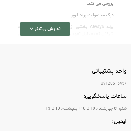
بررسی می کند.
درک محصولات برند الویز
برند Always بخشی از Procter & Gamble است،
نمایش بیشتر
شرکتی که به دلیل تعهد خود به کیفیت و نوآوری مشهور
است. خط تولید در درجه اول بر روی بهداشت قاعدگی
تمرکز دارد و راه حل هایی ارائه می دهد که راحتی،
محافظت و اطمینان را تضمین می کند.
بررسی اجمالی محدوده محصول
واحد پشتیبانی
همیشه مجموعه گسترده ای از محصولات را ارائه می
09120515457
دهد، از جمله:
ساعات پاسخگویی:
نوار بهداشتی: در اندازه‌ها و ظرفیت‌های
مختلف موجود است که برای سطوح جریان و
شنبه تا چهارشنبه: 10 تا 18 ؛ پنجشنبه: 10 تا 13
ترجیحات مختلف ارائه می‌شود.
ایمیل:
آستر شورت: ایده آل برای استفاده روزانه،
این محصولات محافظت از نور و راحتی را