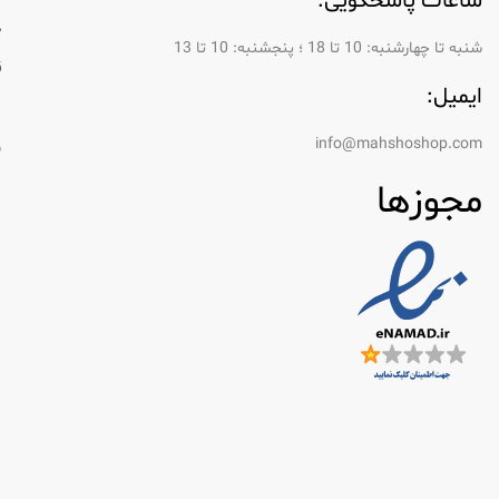
ساعات پاسخگویی:
د
استفاده از اسپری دئودورانت بدن در برنامه روزانه شما م
شنبه تا چهارشنبه: 10 تا 18 ؛ پنجشنبه: 10 تا 13
ق
ایمیل:
1. طراوت طولانی مدت
ر
بسیاری از اسپری‌های دئودورانت بدن برای ایجاد طراو
info@mahshoshop.com
س
2. تطبیق پذیری
مجوزها
اسپری‌های بدن را می‌توان در قسمت‌های مختلف بدن ا
می‌کند.
3. برنامه آسان
فرمت اسپری امکان استفاده سریع و راحت را فراهم می 
4. انواع رایحه
با طیف گسترده ای از عطرهای موجود، می توانید به را
انتخاب اسپری بدن دئودورانت مناسب