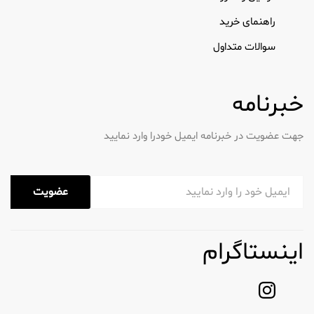
مرطوب کننده ها: فرموله شده برای آبرسانی
و تغذیه پوست، مرطوب کننده های
راهنمای خرید
Number1 به گونه ای طراحی شده اند که
سوالات متداول
رطوبت را حفظ کرده و آبرسانی ماندگاری را
ارائه می دهند.
خبرنامه
ماسک های صورت: این ماسک‌ها
نگرانی‌های خاص پوست را هدف قرار
می‌دهند و راه‌حل‌هایی برای آبرسانی،
جهت عضویت در خبرنامه ایمیل خودرا وارد نمایید
روشن‌کردن و جوان‌سازی ارائه می‌دهند.
اهمیت روتین مراقبت از پوست
عضویت
ایجاد یک روال مراقبت از پوست برای حفظ سلامت
پوست بسیار مهم است. یک روال منظم به رفع مشکلات
پوستی مختلف مانند خشکی، آکنه و علائم پیری کمک
اینستاگرام
می کند. گنجاندن محصولات Number1 در رژیم روزانه
شما می تواند تجربه مراقبت از پوست شما را افزایش
دهد.