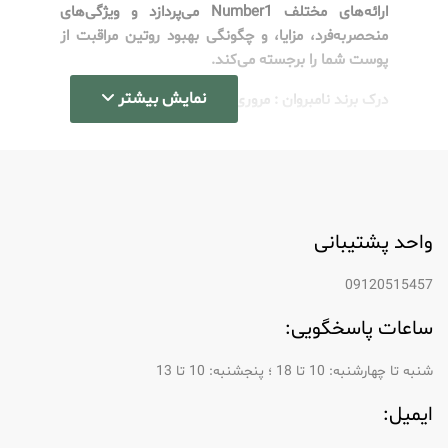
ارائه‌های مختلف Number1 می‌پردازد و ویژگی‌های
منحصربه‌فرد، مزایا، و چگونگی بهبود روتین مراقبت از
پوست شما را برجسته می‌کند.
نمایش بیشتر
درک برند نامبروان : مروری بر نام تجاری
Number1 برندی است که بر روی ارائه محصولات
مراقبت از پوست با کیفیت بالا طراحی شده برای انواع
پوست و نگرانی های مختلف تمرکز دارد. با تعهد به
استفاده از مواد طبیعی، Number1 هدف خود را ارائه راه
حل های موثر بدون به خطر انداختن ایمنی است. فلسفه
واحد پشتیبانی
این برند حول درک نیازهای فردی پوست و ارائه
محصولات متناسب با این نیازها می چرخد.
09120515457
ویژگی های کلیدی محصولات Number1
ساعات پاسخگویی:
مواد طبیعی: Number1 بر استفاده از اجزای
شنبه تا چهارشنبه: 10 تا 18 ؛ پنجشنبه: 10 تا 13
طبیعی تاکید دارد و اطمینان حاصل می کند
ایمیل:
که محصولات آنها بر روی پوست ملایم
هستند و در عین حال نتایج موثری را ارائه