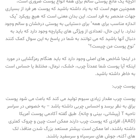
اگرچه یک مانع پوستی سالم برای همه انواع پوست ضروری است،
همچنین مهم است که به یاد داشته باشید که پوست هر فرد از بسیاری
جهات منحصر به فرد است. این بدان معنی است که هیچ رویکرد "یک
اندازه مناسب برای همه" برای دستیابی به پوستی درخشان و سالم وجود
ندارد. با این حال، تعدادی از ویژگی های یکپارچه وجود دارد که باید به
دنبال آنها باشید که می توانند به شما در پاسخ به این سوال کمک کنند
"نوع پوست من چیست؟"
در اینجا شاخص های اصلی وجود دارد که باید هنگام رمزگشایی در مورد
اینکه آیا پوست شما عمدتاً چرب، خشک، نرمال، مختلط یا حساس است
به خاطر داشته باشید.
پوست چرب:
پوست چرب مقدار زیادی سبوم تولید می کند که باعث می شود پوست
براق به نظر برسد و احساس چربی داشته باشد – به خصوص در سراسر
ناحیه T (پیشانی، بینی و چانه). طبق گفته آکادمی پوست آمریکا
(AAD)، افرادی که پوست چرب دارند ممکن است چین و چروک کمتری
داشته باشند، اما ممکن است بیشتر مستعد بزرگ شدن منافذ، لک
های آکنه، جوش های سرسیاه و سرسفید باشند.