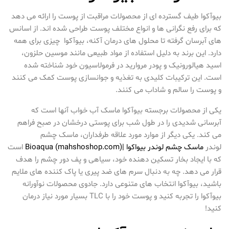
بیوآکوا طیف گسترده ای از محصولات مراقبت از پوست را ارائه می دهد
که برای رفع نگرانی ها و انواع مختلف پوست طراحی شده اند. از اسانس
های آبرسان گرفته تا محلول های درمان آکنه، بیوآکوا چیزی برای همه
دارد. این برند به دلیل استفاده از مواد طبیعی مانند موسین حلزون،
اسید هیالورونیک و پودر مروارید در فرمولاسیون خود شناخته شده
است. این ترکیبات کلیدی به تغذیه و جوانسازی پوست کمک می کنند
و پوست را سالم و شاداب می کنند.
یکی از محصولات برجسته بیوآکوا ماسک آب خواب آنها است که
آبرسانی شدیدی را در طول شب برای پوستی درخشان در صبح فراهم
می کند. یکی دیگر از موارد مورد علاقه طرفداران، ماسک چشم
لوندر
ماسک چشم لوندر بیواکوا |Bioaqua (mahshoshop.com)
است
که با ایجاد بخار تسکین دهنده خود، سیاهی و پف دور چشم را هدف
قرار می دهد. چه به دنبال سرم های ضد پیری یا پاک کننده های ملایم
باشید، بیوآکوا انتخاب های متنوعی دارد. جادوی محصولات نوآورانه
بیوآکوا را تجربه کنید و پوست خود را با TLC بسیار مورد نیاز درمان
کنید!