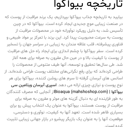
تاریخچه بیوآکوا
بیایید به تاریخچه جذاب بیوآکوا بپردازیم، یک برند مراقبت از پوست که
در صنعت زیبایی موج جدیدی ایجاد کرده است. بیوآکوا که در چین
تأسیس شد، به دلیل رویکرد نوآورانه خود در محصولات مراقبت از
پوست به سرعت محبوبیت پیدا کرد. این برند با تمرکز بر مواد طبیعی و
فناوری پیشرفته، قلب علاقه مندان به زیبایی در سراسر جهان را تسخیر
کرده است. سفر بیوآکوا با چشم اندازی برای ایجاد راه حل های مراقبت
از پوست با کیفیت بالا و در عین حال مقرون به صرفه برای همه آغاز
شد. طی سال‌ها تحقیق و توسعه، آنها طیف متنوعی از محصولات را
طراحی کرده‌اند که برای رفع نگرانی‌های مختلف پوست طراحی شده‌اند. از
اسانس های آبرسان گرفته تا سرم های روشن کننده، بیوآکوا برای هر
نوع پوست و نیازی چیزی ارائه می دهد.
اسپری آبرسان ویتامین سی
بیوآکوا | Bioaqua (mahshoshop.com)
از آنجایی که مصرف کنندگان
به طور فزاینده ای به دنبال گزینه های موثر و مقرون به صرفه برای
مراقبت از پوست هستند، بیوآکوا به عنوان یک انتخاب پیش رو برای
بسیاری ظاهر شده است. تعهد آنها به کیفیت، نوآوری و دسترسی،
موقعیت آنها را به عنوان یک بازیگر پیشرو در بازار جهانی زیبایی تثبیت
کرده است.