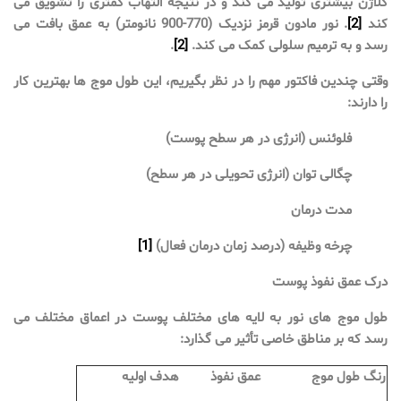
کلاژن بیشتری تولید می کند و در نتیجه التهاب کمتری را تشویق می
کند
[2]
. نور مادون قرمز نزدیک (770-900 نانومتر) به عمق بافت می
رسد و به ترمیم سلولی کمک می کند.
[2]
.
وقتی چندین فاکتور مهم را در نظر بگیریم، این طول موج ها بهترین کار
را دارند:
فلوئنس (انرژی در هر سطح پوست)
چگالی توان (انرژی تحویلی در هر سطح)
مدت درمان
چرخه وظیفه (درصد زمان درمان فعال)
[1]
درک عمق نفوذ پوست
طول موج های نور به لایه های مختلف پوست در اعماق مختلف می
رسد که بر مناطق خاصی تأثیر می گذارد:
رنگ طول موج
عمق نفوذ
هدف اولیه