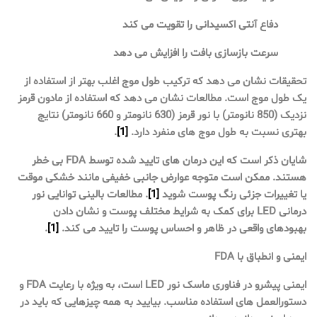
دفاع آنتی اکسیدانی را تقویت می کند
سرعت بازسازی بافت را افزایش می دهد
تحقیقات نشان می دهد که ترکیب طول موج اغلب بهتر از استفاده از
یک طول موج است. مطالعات نشان می دهد که استفاده از مادون قرمز
نزدیک (850 نانومتر) با نور قرمز (630 نانومتر و 660 نانومتر) نتایج
بهتری نسبت به طول موج های منفرد دارد.
[1]
.
شایان ذکر است که این درمان های تایید شده توسط FDA بی خطر
هستند. ممکن است متوجه عوارض جانبی خفیفی مانند خشکی موقت
یا تغییرات جزئی رنگ پوست شوید
[1]
. مطالعات بالینی توانایی نور
درمانی LED برای کمک به شرایط مختلف پوست و نشان دادن
بهبودهای واقعی در ظاهر و احساس پوست را تایید می کند.
[1]
.
ایمنی و انطباق با FDA
ایمنی پیشرو در فناوری ماسک نور LED است، به ویژه با رعایت FDA و
دستورالعمل های استفاده مناسب. بیایید به همه چیزهایی که باید در