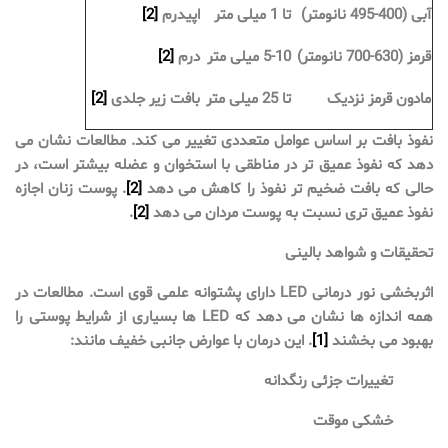
آبی (400-495 نانومتر)
تا 1 میلی متر
اپیدرم
[2]
قرمز (630-700 نانومتر)
5-10 میلی متر
درم
[2]
مادون قرمز نزدیک
تا 25 میلی متر
بافت زیر جلدی
[2]
نفوذ بافت بر اساس عوامل متعددی تغییر می کند. مطالعات نشان می
دهد که نفوذ عمیق تر در مناطقی با استخوان و عضله بیشتر است، در
حالی که بافت ضخیم تر نفوذ را کاهش می دهد
[2]
. پوست زنان اجازه
نفوذ عمیق تری نسبت به پوست مردان می دهد
[2]
.
تحقیقات و شواهد بالینی
اثربخشی نور درمانی LED دارای پشتوانه علمی قوی است. مطالعات در
همه اندازه ها نشان می دهد که LED ها بسیاری از شرایط پوستی را
بهبود می بخشند
[1]
. این درمان با عوارض جانبی خفیف مانند:
تغییرات جزئی رنگدانه
خشکی موقت