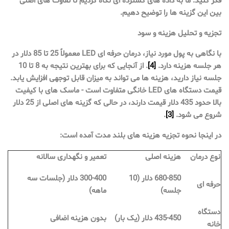
فکر کنید. ما به داده های گسترده ای نگاه کردیم تا تفاوت های اصلی
بین این گزینه ها را توضیح دهیم.
تجزیه و تحلیل هزینه و سود
با نگاهی به پول مورد نیاز، درمان حرفه ای LED معمولاً 25 تا 85 دلار در
هر جلسه هزینه دارد.
[4]
. از آنجایی که برای بهترین نتیجه به 8 تا 10
جلسه نیاز دارید، هزینه ها می تواند به میزان قابل توجهی افزایش یابد.
قیمت دستگاه های LED خانگی متفاوت است - ماسک های با کیفیت
بالا حدود 435 دلار قیمت دارند، در حالی که گزینه های اصلی از 25 دلار
شروع می شود.
[3]
.
در اینجا نحوه تجزیه هزینه های بلند مدت آمده است:
نوع درمان
هزینه اصلی
تعمیر و نگهداری سالانه
680-850 دلار (10
300-400 دلار (جلسات سه
حرفه ای
جلسه)
ماهه)
دستگاه
435-450 دلار (یک بار)
بدون هزینه اضافی
خانه