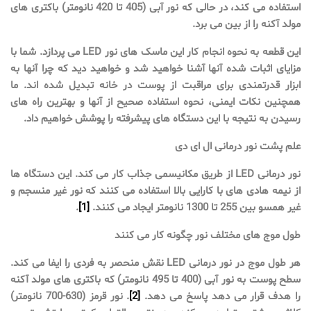
استفاده می کند، در حالی که نور آبی (405 تا 420 نانومتر) باکتری های
مولد آکنه را از بین می برد.
این قطعه به نحوه انجام کار این ماسک های نور LED می پردازد. شما با
مزایای اثبات شده آنها آشنا خواهید شد و خواهید دید که چرا آنها به
ابزار قدرتمندی برای مراقبت از پوست در خانه تبدیل شده اند. ما
همچنین نکات ایمنی، نحوه استفاده صحیح از آنها و بهترین راه های
رسیدن به نتیجه با این دستگاه های پیشرفته را پوشش خواهیم داد.
علم پشت نور درمانی ال ای دی
نور درمانی LED از طریق مکانیسمی جذاب کار می کند. این دستگاه ها
از نیمه هادی های با کارایی بالا استفاده می کنند که نور غیر منسجم و
غیر همسو بین 255 تا 1300 نانومتر ایجاد می کنند.
[1]
.
طول موج های مختلف نور چگونه کار می کنند
هر طول موج در نور درمانی LED نقش منحصر به فردی را ایفا می کند.
سطح پوست به نور آبی (400 تا 495 نانومتر) که باکتری های مولد آکنه
را هدف قرار می دهد پاسخ می دهد.
[2]
. نور قرمز (630-700 نانومتر)