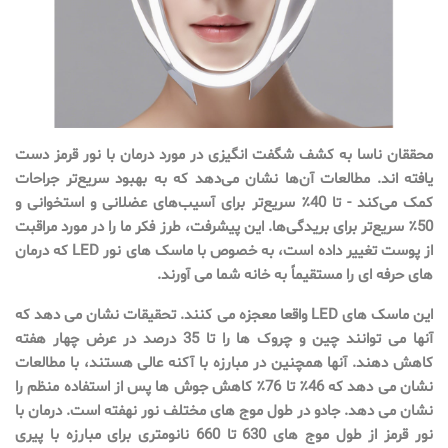
محققان ناسا به کشف شگفت انگیزی در مورد درمان با نور قرمز دست
یافته اند. مطالعات آن‌ها نشان می‌دهد که به بهبود سریع‌تر جراحات
کمک می‌کند - تا 40٪ سریع‌تر برای آسیب‌های عضلانی و استخوانی و
50٪ سریع‌تر برای بریدگی‌ها. این پیشرفت، طرز فکر ما را در مورد مراقبت
از پوست تغییر داده است، به خصوص با ماسک های نور LED که درمان
های حرفه ای را مستقیماً به خانه شما می آورند.
این ماسک های LED واقعا معجزه می کنند. تحقیقات نشان می دهد که
آنها می توانند چین و چروک ها را تا 35 درصد در عرض چهار هفته
کاهش دهند. آنها همچنین در مبارزه با آکنه عالی هستند، با مطالعات
نشان می دهد که 46٪ تا 76٪ کاهش جوش ها پس از استفاده منظم را
نشان می دهد. جادو در طول موج های مختلف نور نهفته است. درمان با
نور قرمز از طول موج های 630 تا 660 نانومتری برای مبارزه با پیری