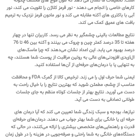
است. تحقیقات ما نشان می دهد که طول موج های مختلف چگونه
کارهای خاصی را انجام می دهند - نور قرمز کلاژن را تقویت می کند، نور
آبی با باکتری های آکنه مقابله می کند و نور مادون قرمز نزدیک به ترمیم
بافت های عمیق کمک می کند.
نتایج مطالعات بالینی چشمگیر به نظر می رسد. کاربران تنها در چهار
هفته تا 35 درصد کمتر چین و چروک می بینند و آکنه بین 46 تا 76
درصد بهبود می یابد. این اعداد نشان می‌دهند که چرا ماسک‌های
ال‌ای‌دی افزودنی‌های عالی به روتین مراقبت از پوست شما هستند، چه
به تنهایی یا با درمان‌های حرفه‌ای از آن‌ها استفاده کنید.
ایمنی شما حرف اول را می زند. ترخیص کالا از گمرک FDA و محافظت
مناسب از چشم، مطمئن شوید که بهترین نتایج را با خیال راحت به
دست می آورید. نتایج بهتر از جلسات کوتاه منظم به جای جلسات
طولانی تصادفی به دست می آید.
نیازها، بودجه و سبک زندگی شما تعیین می کند که آیا درمان های
حرفه ای یا خانگی برای شما بهتر جواب می دهند. درمان‌های حرفه‌ای
قدرت و راهنمایی‌های متخصص بیشتری را ارائه می‌کنند، در حالی که
دستگاه‌های خانگی به شما راحتی و صرفه‌جویی در هزینه را در طول زمان