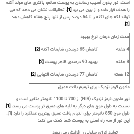
است. نور بدون آسیب رساندن به پوست سالم، باکتری های مولد آکنه
را هدف قرار داده و از بین می برد
[1]
. تحقیقات نشان می دهد که می
تواند لکه های آکنه را تا 64 درصد پس از تنها پنج هفته کاهش دهد
.
[2]
مدت زمان درمان
نرخ بهبود
4 هفته
کاهش 65 درصدی ضایعات آکنه
[2]
8 هفته
بهبود 90 درصدی ظاهر پوست
[2]
12 هفته
کاهش 77 درصدی ضایعات التهابی
[2]
مادون قرمز نزدیک برای ترمیم بافت عمیق
نور مادون قرمز نزدیک (NIR) از 700 تا 1100 نانومتر متغیر است و
نسبت به طول موج های دیگر به لایه های عمیق تر پوست می رسد.
[1]
.
طول موج 850 نانومتر برای التیام بافت عمیق بهترین عملکرد را دارد
[1]
.
این نور از سه راه اصلی به پوست شما کمک می کند:
تولید انرژی سلولی را افزایش می دهد