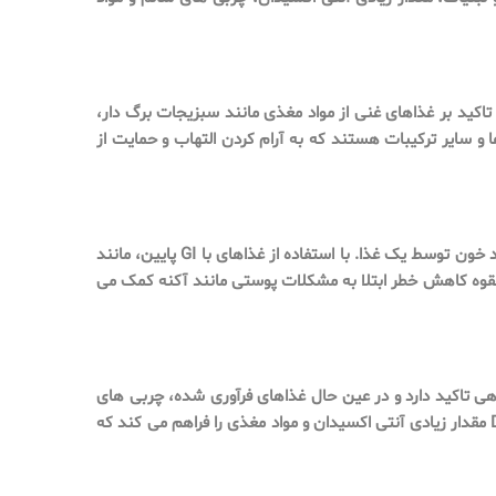
اکید بر غذاهای غنی از مواد مغذی مانند سبزیجات برگ دار،
اع توت ها، آجیل، دانه ها و ماهی های چرب است. این غذاها سرشار از اسیدهای چرب امگا 3، ویتامین ها و سایر ترکیبات هستند که به آرام کردن التهاب و حمایت از
رژیم غذایی با شاخص گلیسمی پایین (GI) بر مصرف غذاهایی با شاخص گلیسمی پایین تمرکز دارد، که اندازه گیری سرعت افزایش سطح قند خون توسط یک غذا. با استفاده از غذاهای با GI پایین، مانند
القوه کاهش خطر ابتلا به مشکلات پوستی مانند آکنه کمک می
رد گیاهی تاکید دارد و در عین حال غذاهای فرآوری شده، چربی های
اشباع شده و قندهای اضافه را محدود می کند. با اولویت بندی میوه ها، سبزیجات، دانه ها، آجیل، حبوبات و لبنیات کم چرب، رژیم DASH مقدار زیادی آنتی اکسیدان و مواد مغذی را فراهم می کند که