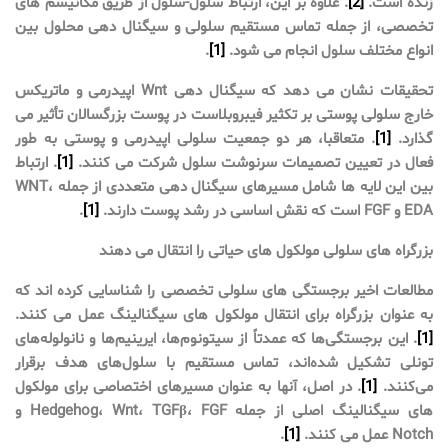
زنده است.
[2]
. علاوه بر این، ارتباط سلول-سلول از طریق مکانیسم های
تخصصی، از جمله تماس مستقیم سلولی و سیگنال دهی محلول بین
انواع مختلف سلول انجام می شود.
[1]
.
تحقیقات نشان می دهد که سیگنال دهی Wnt اپیدرمی و ماتریکس
خارج سلولی پوستی بر تکثیر فیبروبلاست در پوست بزرگسالان تأثیر می
گذارد.
[1]
. متعاقبا، هر دو جمعیت سلولی اپیدرمی و پوستی به طور
فعال در تعیین تصمیمات سرنوشت سلول شرکت می کنند.
[1]
. ارتباط
بین این لایه ها شامل مسیرهای سیگنال دهی متعددی از جمله WNT،
EDA و FGF است که نقش اساسی در رشد پوست دارند.
[1]
.
بزرگراه های سلولی مولکول های حیاتی را انتقال می دهند
مطالعات اخیر برجستگی های سلولی تخصصی را شناسایی کرده اند که
به عنوان بزرگراه برای انتقال مولکول های سیگنالینگ عمل می کنند.
[1]
. این برجستگی‌ها که عمدتاً از سیتونوم‌ها، ایرینیم‌ها و نانولوله‌های
تونلی تشکیل شده‌اند، تماس مستقیم با سلول‌های هدف برقرار
می‌کنند.
[1]
. در اصل، آنها به عنوان مسیرهای اختصاصی برای مولکول
های سیگنالینگ اصلی از جمله Hedgehog، Wnt، TGFβ، FGF و
Notch عمل می کنند.
[1]
.