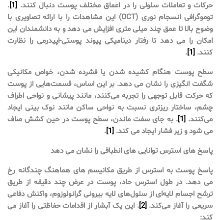
حرکات و تعاملات سلولی را در اعماق مختلف پوست دنبال کنند.
[1]
.
توموگرافی انسجام نوری (OCT) این مشاهدات را با ارائه تصاویری با
وضوح بالا تا عمق چند میلی متری افزایش می دهد و به دانشمندان این
امکان را می دهد تا رفتار دینامیکی پیوند پوستی-اپیدرمی را نظارت
کنند.
[1]
.
سطح پوست هنگام کشیده شدن یا فشرده شدن، خواص مکانیکی
شگفت انگیزی را نشان می دهد. بر این اساس، قسمت‌هایی از پوست
که حرکت قابل توجهی را تجربه می‌کنند، مانند پیشانی و نواحی اطراف
چشم، ساختار ریزتری نسبت به نواحی ساکن مانند نوک بینی ایجاد
می‌کنند.
[1]
. به جای سفت ماندن، سطح پوست در حین کشش صاف
می شود و زیر فشار ایجاد می کند.
[1]
.
پاسخ های استرس توانایی های انطباقی را نشان می دهد
پاسخ پوست به استرس از طریق مکانیسم های هماهنگ چندگانه رخ
می دهد. در طول استرس حاد، پوست در عرض چند دقیقه از طریق
ترشح اجسام لایه‌ای از سلول‌های لایه بیرونی گرانولوزوم، واکنش دفاعی
سریعی را آغاز می‌کند.
[2]
. این یک آبشار از اقدامات حفاظتی را آغاز می
کند: