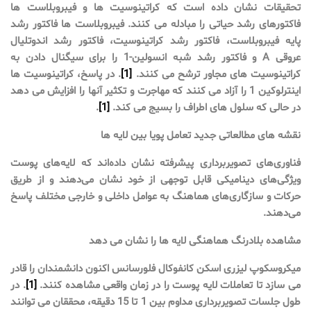
تحقیقات نشان داده است که کراتینوسیت ها و فیبروبلاست ها
فاکتورهای رشد حیاتی را مبادله می کنند. فیبروبلاست ها فاکتور رشد
پایه فیبروبلاست، فاکتور رشد کراتینوسیت، فاکتور رشد اندوتلیال
عروقی A و فاکتور رشد شبه انسولین-1 را برای سیگنال دادن به
کراتینوسیت های مجاور ترشح می کنند.
[1]
. در پاسخ، کراتینوسیت ها
اینترلوکین 1 را آزاد می کنند که مهاجرت و تکثیر آنها را افزایش می دهد
در حالی که سلول های اطراف را بسیج می کند.
[1]
.
نقشه های مطالعاتی جدید تعامل پویا بین لایه ها
فناوری‌های تصویربرداری پیشرفته نشان داده‌اند که لایه‌های پوست
ویژگی‌های دینامیکی قابل توجهی از خود نشان می‌دهند و از طریق
حرکات و سازگاری‌های هماهنگ به عوامل داخلی و خارجی مختلف پاسخ
می‌دهند.
مشاهده بلادرنگ هماهنگی لایه ها را نشان می دهد
میکروسکوپ لیزری اسکن کانفوکال فلورسانس اکنون دانشمندان را قادر
می سازد تا تعاملات لایه پوست را در زمان واقعی مشاهده کنند.
[1]
. در
طول جلسات تصویربرداری مداوم بین 1 تا 15 دقیقه، محققان می توانند