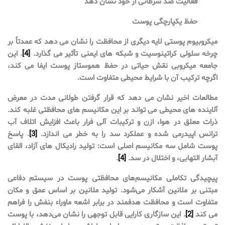
فعالیت ضد سرطانی از خود نشان دهد
حفظ یکپارچگی پوست
میکروبیوم پوستی لایه دیگری از محافظت را نشان می دهد که عمدتاً بر
چرخه سلولی کراتینوسیت و شبکه های ایمنی تأثیر می گذارد.
[4]
. این
جامعه میکروبی نقش حیاتی در حفظ هموستاز پوست ایفا می کند،
اگرچه ترکیب آن با شرایط محیطی متفاوت است.
مطالعات اخیر نشان می دهد که قرار گرفتن طولانی مدت در معرض
آلاینده های محیطی می تواند بر این مکانیسم های محافظتی غلبه کند.
ذرات معلق در هوا، ازن و ترکیبات آلی فرار باعث افزایش اتلاف آب
ترانس اپیدرمی شده و عملکرد سد را به خطر می اندازد.
[3]
. پاسخ
پوست شامل سه مکانیسم اصلی است: تولید رادیکال های آزاد، القای
آبشار التهابی، و اختلال در سد.
[4]
.
پیچیدگی تکاملی مکانیسم‌های محافظتی پوست در سیستم دفاعی
مبتنی بر ملانین آشکار می‌شود. تولید ملانین بر اساس عمق و مکان
متفاوت است و محافظت هدفمند در برابر اشعه ماوراء بنفش را فراهم
می کند
[2]
. این سازگاری کارایی قابل توجهی را نشان می‌دهد، با پوست