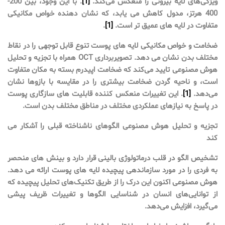
ویژگی‌های لایه بیرونی را منعکس می‌کند.
[1]
. با این وجود، بین 200-
400 هرتز، مدول کاهش می یابد، که نشان دهنده خواص مکانیکی
متفاوت در لایه های عمیق تر است.
[1]
.
ضخامت و خواص مکانیکی لایه های پوست تنوع قابل توجهی را در نقاط
مختلف بدن نشان می دهد. تصویربرداری OCT همراه با تجزیه و تحلیل
هوش مصنوعی تایید می‌کند که ضخامت اپیدرم بسته به مکان متفاوت
است، و ناحیه گردن ضخامت بیشتری را در مقایسه با بازوها نشان
می‌دهد.
[1]
. این تغییرات منعکس کننده قابلیت های سازگاری پوست
در پاسخ به نیازهای عملکردی مختلف در مناطق مختلف بدن است.
تجزیه و تحلیل هوش مصنوعی الگوهای ناشناخته قبلی را آشکار می
کند
تشخیص الگو در قلب درماتولوژی بالینی قرار دارد و بینش های منحصر
به فردی را در مورد سازماندهی پیچیده لایه های پوست ارائه می دهد.
هوش مصنوعی اکنون این درک را از طریق تکنیک‌های تحلیل پیچیده که
از توانایی‌های انسان در شناسایی الگوها و تغییرات ظریف پیشی
می‌گیرد، افزایش می‌دهد.