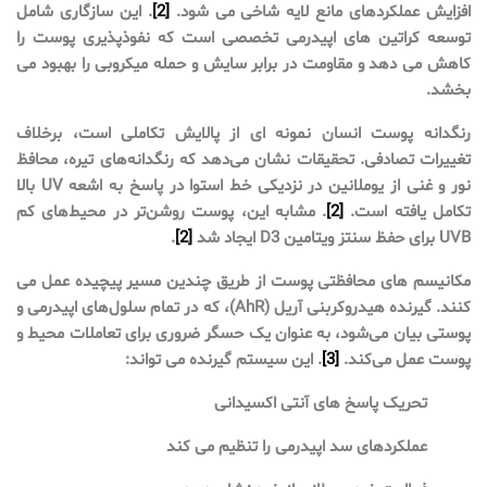
افزایش عملکردهای مانع لایه شاخی می شود.
[2]
. این سازگاری شامل
توسعه کراتین های اپیدرمی تخصصی است که نفوذپذیری پوست را
کاهش می دهد و مقاومت در برابر سایش و حمله میکروبی را بهبود می
بخشد.
رنگدانه پوست انسان نمونه ای از پالایش تکاملی است، برخلاف
تغییرات تصادفی. تحقیقات نشان می‌دهد که رنگدانه‌های تیره، محافظ
نور و غنی از یوملانین در نزدیکی خط استوا در پاسخ به اشعه UV بالا
تکامل یافته است.
[2]
. مشابه این، پوست روشن‌تر در محیط‌های کم
UVB برای حفظ سنتز ویتامین D3 ایجاد شد
[2]
.
مکانیسم های محافظتی پوست از طریق چندین مسیر پیچیده عمل می
کنند. گیرنده هیدروکربنی آریل (AhR)، که در تمام سلول‌های اپیدرمی و
پوستی بیان می‌شود، به عنوان یک حسگر ضروری برای تعاملات محیط و
پوست عمل می‌کند.
[3]
. این سیستم گیرنده می تواند:
تحریک پاسخ های آنتی اکسیدانی
عملکردهای سد اپیدرمی را تنظیم می کند