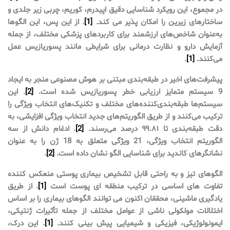
در مجموع، این رویکرد شناسایی دقیق اپیدرم، کوریم، چربی زیر جلدی و
ساختارهای زیرین را امکان پذیر می کند.
[1]
. از این پس، این الگوها
به‌عنوان شاخص‌های ارزشمند برای کاربردهای پزشکی مختلف، از جمله
آزمایش دارو و نظارت درمانی برای شرایطی مانند پسوریازیس عمل
می‌کنند.
[1]
.
پیشرفت‌های اخیر در طبقه‌بندی مبتنی بر هوش مصنوعی منجر به ایجاد
9 سیستم متمایز ارزیابی خطر پسوریازیس شده است.
[2]
. این
سیستم‌ها طبقه‌بندی‌کننده‌های مختلف و تکنیک‌های انتخاب ویژگی را
ترکیب می‌کنند و از طریق الگوریتم‌های جدید انتخاب ویژگی افزایشی، به
دقت طبقه‌بندی تا ۹۹.۸۱ درصد می‌رسند.
[2]
. ادغام دانش از سه
الگوریتم انتخاب ویژگی، 21 ویژگی متعلق به 18 ژن را به عنوان
نشانگرهای کاندید برای شناسایی الگو نشان داده است.
[2]
.
الگوهای تیز و به راحتی قابل تشخیص بیماری پوستی منعکس کننده
تفاوت های اساسی در ترکیب منطقه ای پوست است
[1]
. از طریق
یادگیری ماشینی، محققان اکنون می توانند الگوهای بیماری را بر اساس
اختلالات مولکولی ناشی از عوامل مختلف از جمله تأثیرات ژنتیکی،
ایمونولوژیکی، فیزیکی و شیمیایی پیش بینی کنند.
[1]
. این درک،