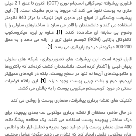
فناوری پیشرفته توموگرافی انسجام نوری (OCT) اکنون تا عمق 1-2 میلی
متری به پوست نفوذ می کند که مربوط به درم مشبک است.
[1]
. این
پیشرفت چشمگیر از امواج نور مادون قرمز نزدیک با مرکز 840 نانومتر
استفاده می کند و دانشمندان را قادر می سازد تا ساختارهای سلولی را با
وضوح بی سابقه ای مشاهده کنند.
[1]
. علاوه بر این، میکروسکوپ
کانفوکال بازتابی (RCM) تجسم دقیق تری را ارائه می دهد و به عمق
200-300 میکرومتر در درم پاپیلاری می رسد.
[1]
.
قابل توجه است، این پیشرفت های تصویربرداری، شبکه های سلولی
پنهان قبلی را آشکار کرده است. دانشمندان کشف کرده‌اند که باکتری‌ها
و متابولیت‌های آن‌ها نه تنها در سطح پوست، بلکه در لایه‌های عمیق‌تر
اپیدرم، درم و بافت چربی پوست وجود دارند.
[1]
. این یافته فرضیات
سنتی در مورد اکوسیستم میکروبی پوست را به چالش می کشد.
تکنیک های نقشه برداری پیشرفت، معماری پوست را روشن می کند
در حال حاضر، محققان از نقشه برداری مولکولی سه بعدی پیچیده برای
درک ساختار پیچیده پوست استفاده می کنند. یک مطالعه پیشگامانه،
400 محل متمایز پوست را از دو فرد مورد تجزیه و تحلیل قرار داد و اطلس
های مولکولی دقیقی ایجاد کرد که نشان می دهد چگونه عوامل مختلف