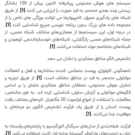
سیستم های هوش مصنوعی پیشرفته اکنون بیش از 150 نشانگر
زیستی چند بعدی منحصر به فرد صورت را ارزیابی می کنند
[1]
. از طریق
شبکه های یادگیری عمیق، کامپیوترها می توانند ویژگی های خاص را از
مجموعه داده های بزرگ بدون برنامه نویسی صریح شناسایی کنند
[1]
.
در درجه اول، این سیستم‌ها از معماری‌های مختلف شبکه عصبی، از
جمله شبکه‌های عصبی بازگشتی، شبکه‌های خودسازماندهی کوهونن و
شبکه‌های متخاصم مولد استفاده می‌کنند.
[1]
.
تشخیص الگو مناطق عملکردی را نشان می دهد
ناهمگونی اکولوژی پوست منعکس کننده ساختارها و فعل و انفعالات
مولکولی منحصر به فرد در مناطق مختلف است.
[1]
. از طریق تجزیه و
تحلیل هوش مصنوعی، محققان مناطق عملکردی متمایز را بر اساس
الگوهای مولکولی و آرایش سلولی شناسایی کرده اند. به طور مشخص،
مطالعات با استفاده از امواج فراصوت 20 مگاهرتز، لایه‌های مختلف بافت
پوست انسان را از طریق یک فرآیند تشخیص الگوی دو مرحله‌ای با
موفقیت جدا می‌کنند.
[1]
.
فرآیند طبقه‌بندی از مدل‌های سیگنال اتورگرسیو با پارامترهای وابسته به
زمان و زنجیره‌های مارکوف گسسته مرتبه اول ثابت استفاده می‌کند.
[1]
.