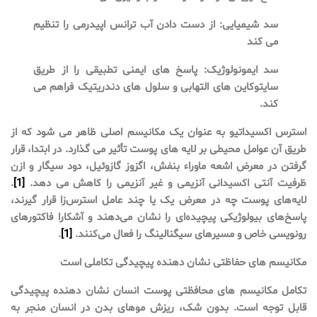
سد شیمیایی: از دست دادن آب ترانس اپیدرمی را تنظیم
می کند
سد ایمونولوژیک: پاسخ های ایمنی تطبیقی ​​را از طریق
سایتوکاین های التهابی و سلول های دندریتیک فراهم می
کند.
استرس اکسیداتیو به عنوان یک مکانیسم اصلی ظاهر می شود که از
طریق آن عوامل محیطی بر لایه های پوست تأثیر می گذارد. در ابتدا، قرار
گرفتن در معرض اشعه ماوراء بنفش، اگزوز گازوئیل، دود سیگار و ازن
ظرفیت آنتی اکسیدانی آنزیمی و غیر آنزیمی را کاهش می دهد.
[1]
.
لایه‌های پوست چه در معرض یک یا چند عامل استرس‌زا قرار گیرند،
پاسخ‌های بیولوژیکی پیچیده‌ای را نشان می‌دهند و آشکارا فاکتورهای
رونویسی خاص و مسیرهای سیگنالینگ را فعال می‌کنند.
[1]
.
مکانیسم های حفاظتی نشان دهنده پیچیدگی تکاملی است
تکامل مکانیسم های محافظتی پوست انسان نشان دهنده پیچیدگی
قابل توجه است. بدون شک، ریزش موهای بدن در انسان منجر به