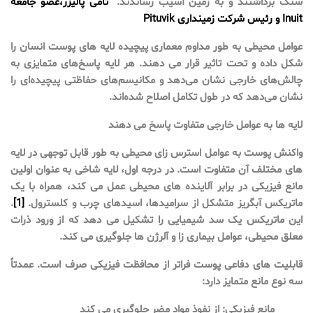
سنگ برداشتند و به زمین آسیب رساندند."
تامی پالیزر
،
عضو جامعه
Inuit و رئیس شرکت زمینداری Pituvik
عوامل محیطی به طور مداوم معماری پیچیده لایه های پوست انسان را
شکل داده و تحت تاثیر قرار می دهند. هر لایه پاسخ‌های متمایزی به
چالش‌های خارجی نشان می‌دهد و مکانیسم‌های حفاظتی پیچیده‌ای را
نشان می‌دهد که در طول تکامل اصلاح شده‌اند.
لایه ها به عوامل خارجی متفاوت پاسخ می دهند
واکنش پوست به عوامل استرس زای محیطی به طور قابل توجهی در لایه
های مختلف آن متفاوت است. در درجه اول، لایه شاخی به عنوان اولین
مانع فیزیکی در برابر آلاینده های محیطی عمل می کند، همراه با یک
ماتریکس آبگریز متشکل از سرامیدها، اسیدهای چرب و کلسترول.
[1]
.
این ماتریکس یک سد شیمیایی را تشکیل می دهد که از ورود ذرات
معلق محیطی، عوامل بیماری زا و آلرژن ها جلوگیری می کند.
قابلیت های دفاعی پوست فراتر از محافظت فیزیکی صرف است. عمدتاً
سه نوع مانع متمایز دارد:
مانع فیزیکی: از نفوذ مواد مضر جلوگیری می کند