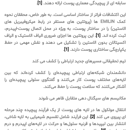
سابقه ای از پیچیدگی معماری پوست ارائه دهند.
[1]
.
این اکتشافات فراتر از ساختار اساسی است. به طور خاص، محققان نحوه
کمک EMILIN ها (پروتئین های مستقر در رابط میکروفیبریل های
الاستین) را در ساختار پوست، به ویژه در محل اتصال پوست-اپیدرم،
ثبت کرده اند.
[1]
. این پروتئین ها اجزای ضروری الیاف الاستیک و الیاف
اکسیتالان بدون الاستین را تشکیل می دهند و نقش مهمی در حفظ
یکپارچگی ساختاری پوست دارند.
[1]
.
تیم تحقیقاتی مسیرهای جدید ارتباطی را کشف می کند
دانشمندان شبکه‌های ارتباطی پیچیده‌ای را کشف کرده‌اند که بین
لایه‌های مختلف پوست کار می‌کنند و گفتگوی سلولی پیچیده‌ای را
آشکار می‌کنند که سلامت پوست را حفظ می‌کند.
مکانیسم های سیگنال دهی متقابل ظاهر می شوند
انتقال مولکول ها در لایه های پوست از یک فرآیند پیچیده چند مرحله
ای پیروی می کند
[2]
. این فرآیند شامل تقسیم شیمیایی به لایه شاخی،
انتشار بین لیپیدها و قرنیه سلول‌ها و حرکت در لایه‌های اپیدرم و درم