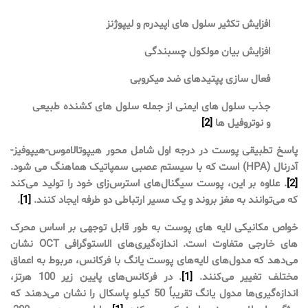
افزایش تکثیر سلول های اپیدرم و لیپوژنز
افزایش بیان مولکول چسبندگی
فعال سازی پپتیدهای ضد میکروبی
جذب سلول های ایمنی از جمله سلول های کشنده طبیعی
و نوتروفیل ها
[2]
پاسخ تطبیقی ​​پوست در درجه اول شامل محور هیپوتالاموس-هیپوفیز-
آدرنال (HPA) است که با سیستم عصبی سمپاتیک هماهنگ می شود.
[2]
. علاوه بر این، پوست سیگنال‌های استرس‌زای خود را تولید می‌کند
که می‌توانند به مغز بروند و یک مسیر ارتباطی دو طرفه ایجاد کنند.
[1]
.
خواص مکانیکی لایه های پوست به طور قابل توجهی بر اساس محرک
های خارجی متفاوت است. اندازه‌گیری‌های الاستوگرافی OCT نشان
می‌دهد که مدول‌های لایه‌های پوست یانگ با فرکانس، مربوط به اعماق
مختلف تغییر می‌کنند.
[1]
. در فرکانس‌های پایین زیر 100 هرتز،
اندازه‌گیری‌ها مدول یانگ تقریباً 50 کیلو پاسکال را نشان می‌دهند که