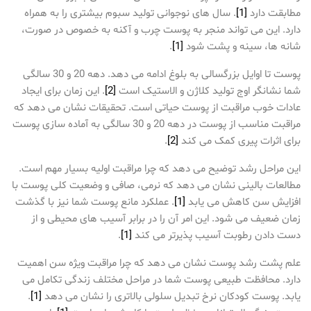
مطابقت دارد
[1]
. سال های نوجوانی تولید سبوم بیشتری را به همراه
دارد. این می تواند منجر به پوست چرب و آکنه به خصوص در صورت،
شانه ها، سینه و پشت شود
[1]
.
پوست تا اوایل بزرگسالی به بلوغ ادامه می دهد. دهه 20 و 30 سالگی
شما نشانگر اوج تولید کلاژن و الاستیک است
[2]
. این زمان برای ایجاد
عادات خوب مراقبت از پوست حیاتی است. تحقیقات نشان می دهد که
مراقبت مناسب از پوست در دهه 20 و 30 سالگی به آماده سازی پوست
برای اثرات پیری کمک می کند
[2]
.
این مراحل رشد توضیح می دهد که چرا مراقبت اولیه بسیار مهم است.
مطالعات بالینی نشان می دهد که نرمی، صافی و وضعیت کلی پوست با
افزایش سن کاهش می یابد
[1]
. عملکرد مانع پوست شما نیز با گذشت
زمان ضعیف می شود. این امر آن را در برابر آسیب های محیطی و از
دست دادن رطوبت آسیب پذیرتر می کند
[1]
.
علم پشت رشد پوست نشان می دهد که چرا مراقبت ویژه سن اهمیت
دارد. محافظت طبیعی پوست شما در مراحل مختلف زندگی تکامل می
یابد. پوست کودکان نرخ تبدیل سلولی بالاتری را نشان می دهد
[1]
.