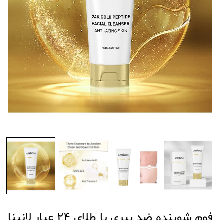
فوم شوینده ضد پیری با طلای ۲۴ عیار لانبنا