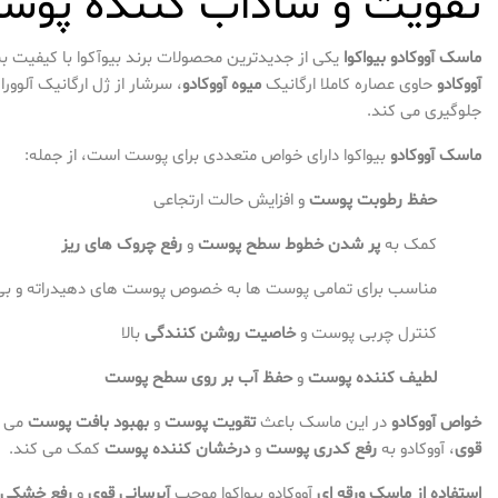
تقویت و شاداب کننده پوس
ماسک آووکادو بیواکوا
یکی از جدیدترین محصولات برند بیوآکوا با کیفیت ب
آووکادو
حاوی عصاره کاملا ارگانیک
میوه آووکادو
، سرشار از ژل ارگانیک آلوور
جلوگیری می کند.
ماسک آووکادو
بیواکوا دارای خواص متعددی برای پوست است، از جمله:
حفظ رطوبت پوست
و افزایش حالت ارتجاعی
کمک به
پر شدن خطوط سطح پوست
و
رفع چروک های ریز
مناسب برای تمامی پوست ها به خصوص پوست های دهیدراته و بی
کنترل چربی پوست و
خاصیت روشن کنندگی
بالا
لطیف کننده پوست
و
حفظ آب بر روی سطح پوست
خواص آووکادو
در این ماسک باعث
تقویت پوست
و
بهبود بافت پوست
می ش
قوی
، آووکادو به
رفع کدری پوست
و
درخشان کننده پوست
کمک می کند.
استفاده از ماسک ورقه ای
آووکادو بیواکوا موجب
آبرسانی قوی
و
رفع خشکی