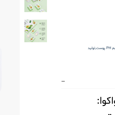
آبرسانی شدید,افزایش خاصیت الاستیک پوست,تنظیم PH پوست,تولید
وا: