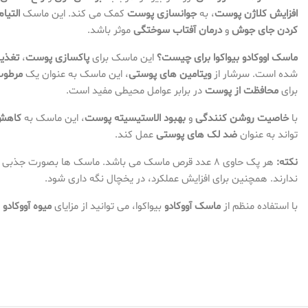
افزایش کلاژن پوست
، به
جوانسازی پوست
کمک می کند. این ماسک
التیا
کردن جای جوش
و
درمان آفتاب سوختگی
موثر باشد.
ماسک اووکادو بیواکوا برای چیست؟
این ماسک برای
پاکسازی پوست
،
تغذی
شده است. سرشار از
ویتامین های پوستی
، این ماسک به عنوان یک
مرطوب
برای
محافظت از پوست
در برابر عوامل محیطی مفید است.
با
خاصیت روشن کنندگی
و
بهبود الاستیسیته پوست
، این ماسک به
کاهش
تواند به عنوان
ضد لک های پوستی
عمل کند.
نکته:
هر پک حاوی ۸ عدد قرص ماسک می باشد. ماسک ها بصورت جذ
ندارند. همچنین برای افزایش عملکرد، در یخچال نگه داری شود.
با استفاده منظم از
ماسک آووکادو
بیواکوا، می توانید از مزایای
میوه آووکادو
ب