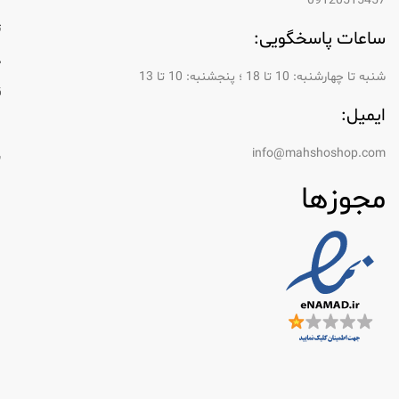
09120515457
ت
ساعات پاسخگویی:
د
شنبه تا چهارشنبه: 10 تا 18 ؛ پنجشنبه: 10 تا 13
ق
ایمیل:
ر
info@mahshoshop.com
س
مجوزها