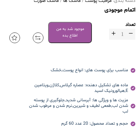
دسته بندی:
مراقبت پوست
/
ماسک ها
/
ماسک صورت
اتمام موجودی
تعداد
موجود شد به من
اطلاع بده
مناسب برای پوست های:
انواع پوست,خشک
ماده های تشکیل دهنده:
عصاره گیلاس,کلاژن,ویتامین
E,هیالورونیک اسید
مزیت ها و ویژگی ها:
آبرسانی شدید,جلوگیری از پوسته
شدن لب,طمعی لطیف و شیرین,نرم شدن و مرطوب شدن
لب
حجم و تعداد محصول:
20 عدد 60 گرم