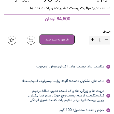
دسته بندی:
مراقبت پوست
/
شوینده و پاک کننده ها
84,500
تومان
تعداد
افزودن به سبد خرید
مناسب برای پوست های:
آکنه‌ای,جوش زده,چرب
ماده های تشکیل دهنده:
آلوئه ورا,سالیسیلیک اسید,سنتلا
مزیت ها و ویژگی ها:
پاک کننده عمیق منافذ,ترمیم
کننده,تقویت ترمیم پوست,رفع جوش های فعال,کنترل
چربی پوست,لایه بردار ملایم،پاک کننده عمیق الودگی
حجم و تعداد محصول:
100 گرم