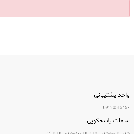
واحد پشتیبانی
م
ب
09120515457
ت
ساعات پاسخگویی:
د
شنبه تا چهارشنبه: 10 تا 18 ؛ پنجشنبه: 10 تا 13