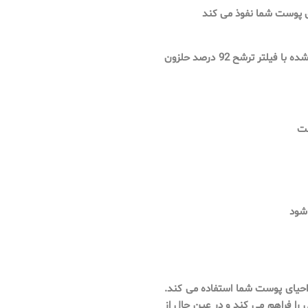
ق پوست شما نفوذ می کند
قدرت طبیعت را با کرم COSRX Advanced Snail 92 All in One، فرموله شده با فیلتر ترشح 92 درصد حلزون
 شود
 احیای پوست شما استفاده می کند.
 را فراهم می کند و در عین حال از