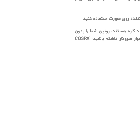
کننده روی صورت استفاده کنید
د کاره هستند، روتین شما را بدون
به خطر انداختن نتایج ساده می کند. چه با خشکی، تیرگی یا بافت ناهموار سروکار داشته باشید، COSRX