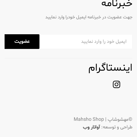
عضویت
اینستاگرام
©مهشوشاپ | Mahsho Shop
طراحی و توسعه:
آواتار وب