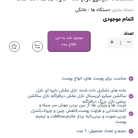
دسته بندی:
دستگاه ها
/
خانگی
اتمام موجودی
تعداد
موجود شد به من
اطلاع بده
مناسب برای پوست های:
انواع پوست
ماده های تشکیل داده شده:
نازل مکش دایره ای نازل
ساکشن میکرو کریستال نازل مکش دیافراگم نازل ساکشن
بیضی نازل بزرگ دیافراگم
مزیت ها و ویژگی ها:
از بین بردن جوش سر سیاه و
آکنه,شادابی و طراوت پوست,کاهش چین و چروک,کنترل
چربی صورت و بینی,لایه بردار ملایم,محافظت و ترمیم
پوست
حجم و تعداد محصول:
1 عدد