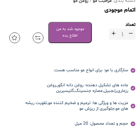
دسته بندی:
مراقبت مو
/
روغن مو
اتمام موجودی
تعداد
موجود شد به من
اطلاع بده
سازگاری با مو:
برای انواع مو مناسب هست
ماده های تشکیل دهنده:
روغن دانه انگور,روغن
رزماری,زنجبیل,عصاره جنسینگ,گلیسیرین
مزیت ها و ویژگی ها:
ترمیم و ضخیم کننده مو,تقویت ریشه
های مو,جلوگیری از ریزش مو
حجم و تعداد محصول:
20 میل