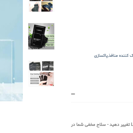
 کننده منافذ,پاکسازی
روتین مراقبت از پوست خود را با نوارهای پاک کننده عمیق بینی Lanbena تغییر دهید - سلاح مخفی شما در