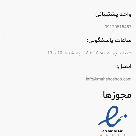
واحد پشتیبانی
م
ب
09120515457
ت
ساعات پاسخگویی:
د
شنبه تا چهارشنبه: 10 تا 18 ؛ پنجشنبه: 10 تا 13
ق
ایمیل:
ر
info@mahshoshop.com
س
مجوزها