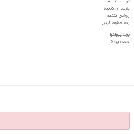
ترمیم کننده
بازسازی كننده
روشن كننده
رفع خطوط گردن
برند:بیواکوا
حجم:25gr