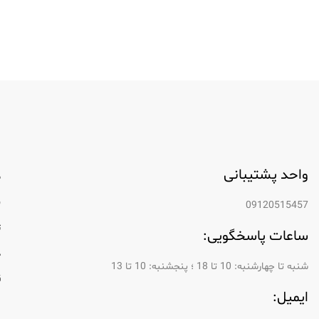
واحد پشتیبانی
م
ب
09120515457
ت
ساعات پاسخگویی:
د
شنبه تا چهارشنبه: 10 تا 18 ؛ پنجشنبه: 10 تا 13
ق
ایمیل:
ر