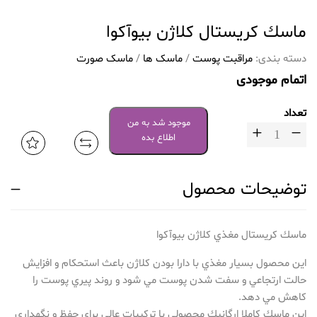
ماسك كريستال كلاژن بیوآکوا
دسته بندی:
مراقبت پوست
/
ماسک ها
/
ماسک صورت
اتمام موجودی
تعداد
موجود شد به من
اطلاع بده
توضیحات محصول
ماسك كريستال مغذي كلاژن بیوآکوا
اين محصول بسيار مغذي با دارا بودن كلاژن باعث استحكام و افزايش
حالت ارتجاعي و سفت شدن پوست مي شود و روند پيري پوست را
كاهش مي دهد.
اين ماسك كاملا ارگانيك محصولي با تركيبات عالي براي حفظ و نگهداري