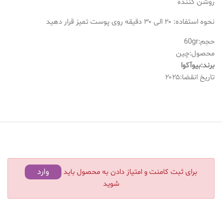
روشن كننده
نحوه استفاده: ۲۰ الی ۳۰ دقیقه روی پوست تمیز قرار دهید
حجم:60gr
محصول:چین
برند:بیوآکوا
تاریخ انقضا:۲۰۲۵
وارد
برای ثبت کامنت و امتیاز دادن به محصول باید
شوید