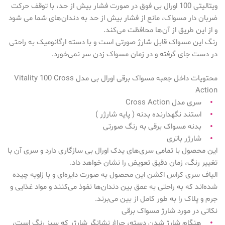
ویتالیتی 100 اورال بی فوق در صورت فشار بیش از حد، با توقف حرکت
ضربان دار مسواک، مانع از فشار بیش از حد به دندان‌های شما می شود
و از این طریق از آن‌ها محافظت می‌کند.
رنگ این مسواک قابل شارژ صورتی است و با دسته ارگانومیک به راحتی
در دست جای گرفته و در زمان مسواک زدن سر نمی‌خورد.
محتویات داخل جعبه مسواک برقی اورال بی مدل Vitality 100 Cross
Action
سری مدل Cross Action
•
استند نگهدارنده بدنه ( پایه شارژر )
•
بدنه مسواک برقی به رنگ صورتی
•
شارژر باتری
•
این محصول با تمامی سری‌های یدک اورال بی سازگاری دارد و سری آن با
تغییر رنگ، زمان دقیق تعویض را نشان خواهد داد.
الیاف سری کراس اکشن این محصول به صورت دایره‌ای و با زاویه چیده‌
شده‌اند که به راحتی به عمق بین دندان‌ها نفوذ می‌کنند و مواد غذایی و
جرم و پلاک را به طور کامل از بین می‌برند.
نکاتی در مورد شارژ مسواک برقی
هنگام شارژ شدن دسته، چراغ نشانگر شارژر که سبز رنگ است،
•