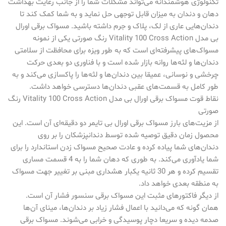
تکنولوژی هوشمندانه می‌تواند مشکلات شما را از جانب رعایت بهداشت
دهان و دندان به میزان قابل توجهی حل نماید و به شما کمک کند تا
دندان‌هایی عاری از لک، پلاک و جرم داشته باشید. مسواک برقی اورال
بی مدل Vitality 100 Cross Action رنگ صورتی یکی از نمونه
مسواک‌های پیشرفته‌ای است که به طور ویزه برای محافظت از سلامتی
دندان‌ها و لثه‌ها روانه بازار شده است و با فناوری دو بعدی حرکت
چرخشی و نوسانی، عمیقا بین دندان‌ها و لثه‌ها را پاکسازی می‌کند و به
طور کامل به قسمت‌های عقبی دندان‌ها دسترسی خواهد داشت.
نقاط قوت مسواک برقی اورال بی مدل Vitality 100 Cross Action رنگ
صورتی
از مزیت‌های بارز مسواک برقی اورال بی تایمر دو دقیقه‌ای آن است. این
محصول زمان دقیق توصیه شده توسط دندانپزشکان را بر روی
دندان‌های شما پیاده کرده و عادت صحیح مسواک زدن استاندارد را برای
شما یادآوری می‌کند. به طوری که دهان شما را به 4 قسمت مساری
تقسیم کرده و هر 30 ثانیه یکبار هشداری مبنی بر تغییر جهت مسواک
به منطقه بعدی خواهد داد.
از دیگر فاکتورهای مثبت این مسواک برقی سنسور فشار آن است.
همان گونه که می‌دانید با اعمال فشار زیاد بر دندان‌ها، مینای آن‌ها
صدمه دیده و سریعا دچار پوسیدگی و خرابی می‌شوند. مسواک برقی