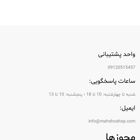
واحد پشتیبانی
09120515457
ساعات پاسخگویی:
شنبه تا چهارشنبه: 10 تا 18 ؛ پنجشنبه: 10 تا 13
ایمیل:
info@mahshoshop.com
مجوزها