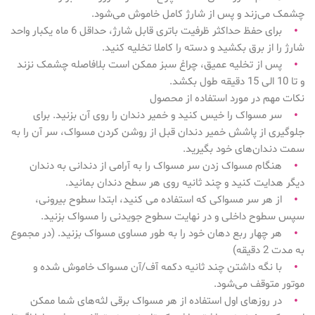
چشمک می‌زند و پس از شارژ کامل خاموش می‌شود.
برای حفظ حداکثر ظرفیت باتری قابل شارژ، حداقل 6 ماه یکبار واحد
•
شارژ را از برق بکشید و دسته را کاملا تخلیه کنید.
پس از تخلیه عمیق، چراغ سبز ممکن است بلافاصله چشمک نزند
•
و تا 10 الی 15 دقیقه طول بکشد.
نکات مهم در مورد استفاده از محصول
سر مسواک را خیس کنید و خمیر دندان را روی آن بزنید. برای
•
جلوگیری از پاشش خمیر دندان قبل از روشن کردن مسواک، سر آن را به
سمت دندان‌های خود بگیرید.
هنگام مسواک زدن سر مسواک را به آرامی از دندانی به دندان
•
دیگر هدایت کنید و چند ثانیه روی هر سطح دندان بمانید.
از هر سر مسواکی که استفاده می کنید، ابتدا سطوح بیرونی،
•
سپس سطوح داخلی و در نهایت سطوح جویدنی را مسواک بزنید.
هر چهار ربع دهان خود را به طور مساوی مسواک بزنید. (در مجموع
•
به مدت 2 دقیقه)
با نگه داشتن چند ثانیه دکمه آف/آن مسواک خاموش شده و
•
موتور متوقف می‌شود.
در روزهای اول استفاده از هر مسواک برقی لثه‌های شما ممکن
•