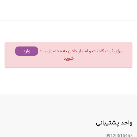
وارد
برای ثبت کامنت و امتیاز دادن به محصول باید
شوید
واحد پشتیبانی
09120515457