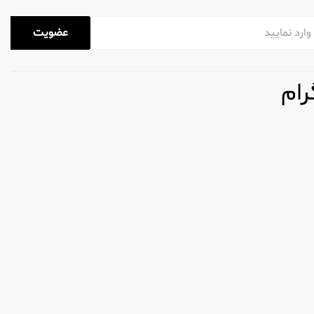
عضویت
رام