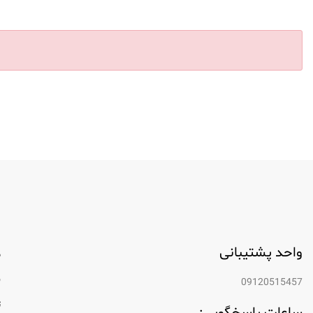
واحد پشتیبانی
م
ب
09120515457
ت