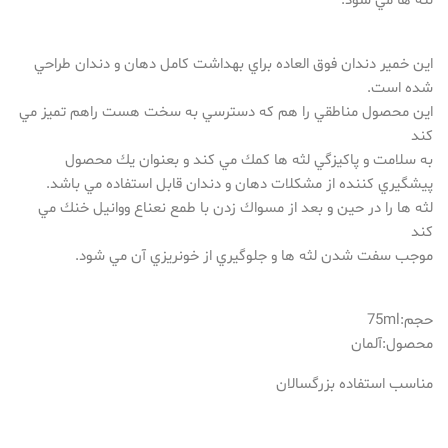
لثه ها مي شود.
اين خمير دندان فوق العاده براي بهداشت كامل دهان و دندان طراحي
شده است.
اين محصول مناطقي را هم كه دسترسي به سخت هست راهم تميز مي
كند
به سلامت و پاكيزگي لثه ها كمك مي كند و بعنوان يك محصول
پيشگيري كننده از مشكلات دهان و دندان قابل استفاده مي باشد.
لثه ها را در حين و بعد از مسواك زدن با طمع نعناع ووانيل خنك مي
كند
موجب سفت شدن لثه ها و جلوگيري از خونريزي آن مي شود.
حجم:75ml
محصول:آلمان
مناسب استفاده بزرگسالان