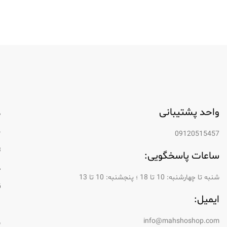
واحد پشتیبانی
م
ب
09120515457
ت
ساعات پاسخگویی:
د
شنبه تا چهارشنبه: 10 تا 18 ؛ پنجشنبه: 10 تا 13
ق
ایمیل:
ر
info@mahshoshop.com
س