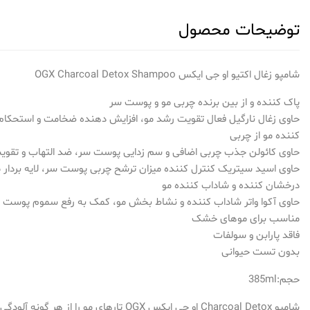
توضیحات محصول
شامپو زغال اکتیو او جی ایکس OGX Charcoal Detox Shampoo
پاک کننده و از بین برنده چربی مو و پوست سر
حاوی زغال نارگیل فعال تقویت رشد مو، افزایش دهنده ضخامت و استحکام 
کننده مو از چربی
حاوی کائولن جذب چربی اضافی و سم زدایی پوست سر، ضد التهاب و تقویت
حاوی اسید سیتریک کنترل کننده میزان ترشح چربی پوست سر، لایه بردار 
درخشان کننده و شاداب کننده مو
حاوی آکوا واتر شاداب کننده و نشاط بخش مو، کمک به رفع سموم پوست 
مناسب برای موهای خشک
فاقد پارابن و سولفات
بدون تست حیوانی
حجم:385ml
شامپو Charcoal Detox او جی ایکس OGX تارهای مو 