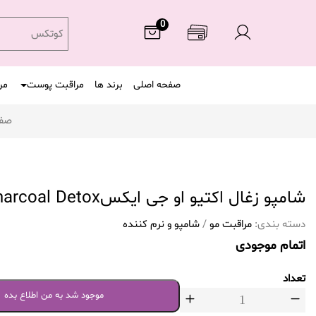
0
کوتکس
صفحه اصلی
برند ها
مراقبت پوست
مر
صفح
شامپو زغال اکتیو او جی ایکسCharcoal Detox
دسته بندی:
مراقبت مو
/
شامپو و نرم کننده
اتمام موجودی
تعداد
موجود شد به من اطلاع بده