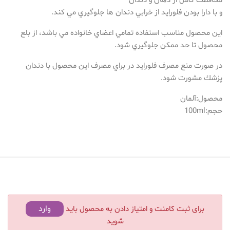
محافظت كامل از دهان و دندان
و با دارا بودن فلورايد از خرابي دندان ها جلوگيري مي كند.
اين محصول مناسب استفاده تمامي اعضاي خانواده مي باشد، از بلع
محصول تا حد ممكن جلوگيري شود.
در صورت منع مصرف فلورايد در براي مصرف اين محصول با دندان
پزشك مشورت شود.
محصول:آلمان
حجم:100ml
وارد
برای ثبت کامنت و امتیاز دادن به محصول باید
شوید