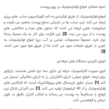
نحوه عملکرد امواج اولتراسونیک بر روی پوست
امواج اولتراسونیک از طریق فرآیندی به نام کاویتاسیون حباب های ریزی
ایجاد می کند. این حباب ها در نزدیکی سطح پوست منفجر می شوند و
میکروجت هایی ایجاد می کنند که سلول های مرده و ناخالصی های
پوست را از بین می برند.
[2]
. این فرآیند برای کار به یک محیط رسانا
نیاز دارد، معمولاً محصولات مبتنی بر آب، زیرا امواج اولتراسونک به
خوبی از طریق مایعات عبور می کنند اما از طریق هوا عبور نمی کنند.
.
[3]
اجزای کلیدی دستگاه های حرفه ای
اتوی صورت التراسونیک حرفه ای دارای سه جزء اصلی هستند. ژنراتور
برای ایجاد امواج صوتی، انرژی الکتریکی را به انرژی مکانیکی تبدیل می
کند
[1]
. مبدل حاوی کریستال های پیزوالکتریک است که فرکانس های
اولتراسونیک را از 40 کیلوهرتز تولید می کند.
[1]
. سر کاردکی شکل این
امواج را مستقیماً به پوست می رساند و امکان کنترل دقیق در طول
درمان را فراهم می کند.