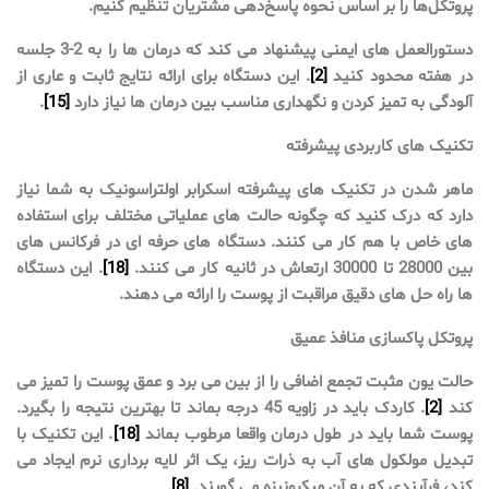
پروتکل‌ها را بر اساس نحوه پاسخ‌دهی مشتریان تنظیم کنیم.
دستورالعمل های ایمنی پیشنهاد می کند که درمان ها را به 2-3 جلسه
در هفته محدود کنید
[2]
. این دستگاه برای ارائه نتایج ثابت و عاری از
آلودگی به تمیز کردن و نگهداری مناسب بین درمان ها نیاز دارد
[15]
.
تکنیک های کاربردی پیشرفته
ماهر شدن در تکنیک های پیشرفته اسکرابر اولتراسونیک به شما نیاز
دارد که درک کنید که چگونه حالت های عملیاتی مختلف برای استفاده
های خاص با هم کار می کنند. دستگاه های حرفه ای در فرکانس های
بین 28000 تا 30000 ارتعاش در ثانیه کار می کنند.
[18]
. این دستگاه
ها راه حل های دقیق مراقبت از پوست را ارائه می دهند.
پروتکل پاکسازی منافذ عمیق
حالت یون مثبت تجمع اضافی را از بین می برد و عمق پوست را تمیز می
کند
[2]
. کاردک باید در زاویه 45 درجه بماند تا بهترین نتیجه را بگیرد.
پوست شما باید در طول درمان واقعا مرطوب بماند
[18]
. این تکنیک با
تبدیل مولکول های آب به ذرات ریز، یک اثر لایه برداری نرم ایجاد می
کند، فرآیندی که به آن میکرونیزه می گویند.
[8]
.