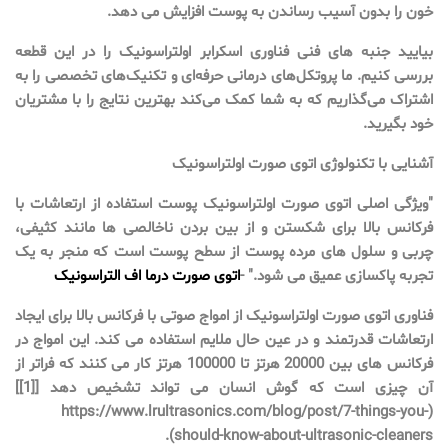
خون را بدون آسیب رساندن به پوست افزایش می دهد.
بیایید جنبه های فنی فناوری اسکرابر اولتراسونیک را در این قطعه
بررسی کنیم. ما پروتکل‌های درمانی حرفه‌ای و تکنیک‌های تخصصی را به
اشتراک می‌گذاریم که به شما کمک می‌کند بهترین نتایج را با مشتریان
خود بگیرید.
آشنایی با تکنولوژی اتوی صورت اولتراسونیک
"ویژگی اصلی اتوی صورت اولتراسونیک پوست استفاده از ارتعاشات با
فرکانس بالا برای شکستن و از بین بردن ناخالصی ها مانند کثیفی،
چربی و سلول های مرده پوست از سطح پوست است که منجر به یک
تجربه پاکسازی عمیق می شود." -
اتوی
صورت
درما
اف
التراسونیک
فناوری اتوی صورت اولتراسونیک از امواج صوتی با فرکانس بالا برای ایجاد
ارتعاشات قدرتمند و در عین حال ملایم استفاده می کند. این امواج در
فرکانس های بین 20000 هرتز تا 100000 هرتز کار می کنند که فراتر از
آن چیزی است که گوش انسان می تواند تشخیص دهد [[1]]
(https://www.lrultrasonics.com/blog/post/7-things-you-
should-know-about-ultrasonic-cleaners).