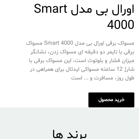
اورال بی مدل Smart
4000
مسواک برقی اورال بی مدل Smart 4000 مسواک
برقی با تایمر دو دقیقه ای مسواک زدن، نشانگر
میزان فشار و بلوتوث است، این مسواک برقی با
شارژ 12 ساعته مسواکی ایدئال برای همراهی در
طول روز، مسافرت و ... است
خرید محصول
برند ها